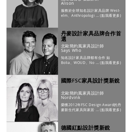
Alison
服務於全球知名設計家具品牌 West-
elm、Anthropologie、Freedom 等;
擅長於古典設計中融入現代材質，設
計沙發家具頗具辨識度。
丹麥設計家具品牌合作首
選
北歐簡約風家具設計師
Says Who
知名設計家具品牌都有合作 如
Bolia、WOUD、Nordlux 等，擅長
將傳統與現代結合，創造使用者喜愛
的新北歐設計家具。
國際FSC家具設計獎新銳
北歐簡約風家具設計師
Nordvink
榮獲2012年FSC Design Award的丹
麥新生代家具與家居飾品設計師，以
使用者角度提煉出兼具功能與創新的
設計；與知名丹麥家具品牌Bolia都有
合作。
德國紅點設計獎新銳