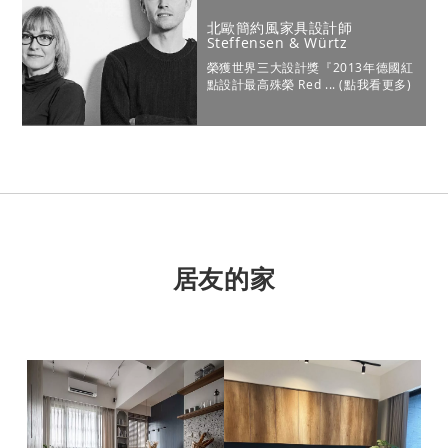
北歐簡約風家具設計師
Steffensen & Würtz
榮獲世界三大設計獎『2013年德國紅
點設計最高殊榮 Red Dot Design
Award－Best of the Best』；丹麥
Bolia、Dan-Form 等知名家具品牌常
見其作品。
居友的家