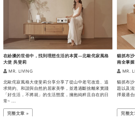
在紛擾的世俗中，找到理想生活的本質—北歐侘寂風格
貓抓布沙
大使 吳斐莉
南全掌握
factoryxii
wro***
MR. LIVING
MR. L
北歐侘寂風格大使斐莉分享分享了從山中老宅改造、追
貓抓布沙
求簡約、和諧與自然的居家美學，並透過斷捨離來實踐
題以及清
「好生活，不將就」的生活態度，擁抱純粹且自在的日
擇最適合
常~ ...
完整文章 »
完整文