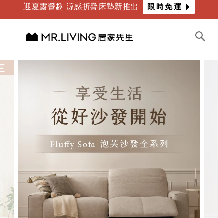
迎夏露營趣 涼感折疊床墊新推出
限時免運
年度最爸氣優惠 限時滿萬折千
倒數
3
天
10
時
17
分
切換導航
搜
尋
跳
到
三
內
容