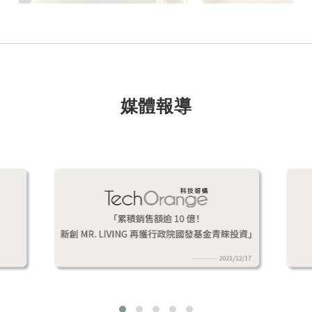
媒體報導
jhouse_withdogs
hao***