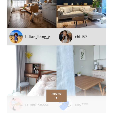
lillian_liang_y
chiii57
more
▼
jamielike.ccc
coo***