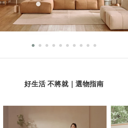
kuohsingchun_official
cin***
好生活 不將就｜選物指南
meo***
lis***