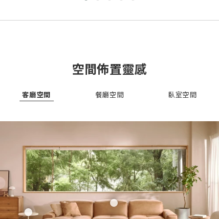
nydiayang
lyn***
空間佈置靈感
客廳空間
餐廳空間
臥室空間
ricky_huang73
yuruey