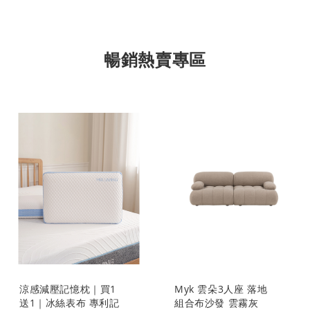
暢銷熱賣專區
涼感減壓記憶枕｜買1
Myk 雲朵3人座 落地
送1｜冰絲表布 專利記
組合布沙發 雲霧灰