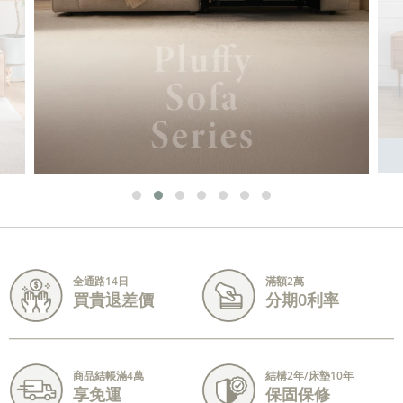
全通路14日
滿額2萬
買貴退差價
分期0利率
商品結帳滿4萬
結構2年/床墊10年
享免運
保固保修